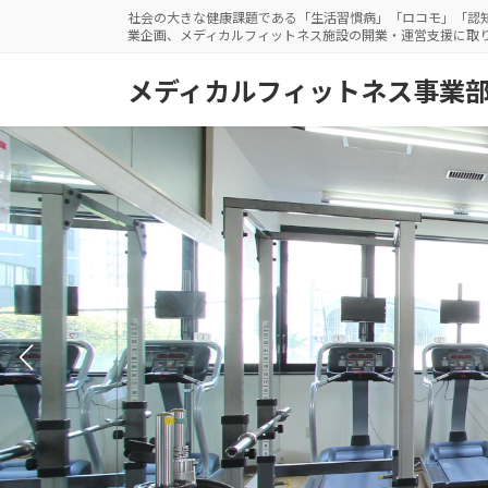
コ
ナ
社会の大きな健康課題である「生活習慣病」「ロコモ」「認
業企画、メディカルフィットネス施設の開業・運営支援に取
ン
ビ
テ
ゲ
メディカルフィットネス事業
ン
ー
ツ
シ
へ
ョ
ス
ン
キ
に
ッ
移
プ
動