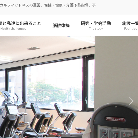
カルフィットネスの運営、保健・健康・介護予防指導、事
題と私達に出来ること
研究・学会活動
施設一
脳耕体操
Health challenges
The study
Facilities